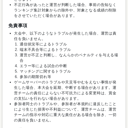
不正行為があったと運営が判断した場合、事前の告知なく
ランキング集計対象からの除外や、対象となる成績の削除
をさせていただく場合があります。
免責事項
大会中、以下のようなトラブルが発生した場合、運営は責
任を負いません。
通信状況等によるトラブル
端末不具合等によるトラブル
運営が不正と判断し、なんらかのペナルティを与える場
合
エラー等による試合の中断
マッチングに関するトラブル
参加の期限切れ等
ゲームサーバーのトラブルや天災等やむをえない事情が発
生した場合、本大会を延期、中断する場合があります。運
営チームの責任によらない不可抗力による変更時は、賞金
の支払いを行わない場合があります。
参加者同士のトラブルや、参加者が本規約に違反したこと
により生じた損害や不利益について、運営チームは、運営
チームの指示や対応に重大な責任がある場合を除き、一切
の責任を負いません。