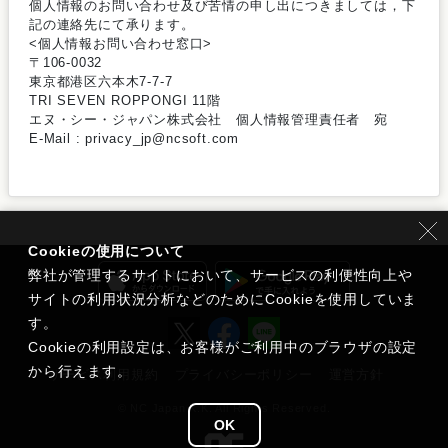
個人情報のお問い合わせ及び苦情の申し出につきましては，下
記の連絡先にて承ります。
<個人情報お問い合わせ窓口>
〒106-0032
東京都港区六本木7-7-7
TRI SEVEN ROPPONGI 11階
エヌ・シー・ジャパン株式会社 個人情報管理責任者 宛
E-Mail : privacy_jp@ncsoft.com
Cookieの使用について
弊社が管理するサイトにおいて、サービスの利便性向上や
サイトの利用状況分析などのためにCookieを使用していま
す。
Cookieの利用設定は、お客様がご利用中のブラウザの設定
から行えます。
サービス利用規約
プライバシーポリシー
運営方針
© NC Japan K.K. All Rights Reserved.
OK