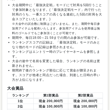
大会期間中に「最強決定戦」モードにて対局を5回行うこと
で参加対象となります。(「最強決定戦モード」内で行った
対局のうち、一番スコアの高くなる連続した5回の対局を大
会スコアといたします。)
※大会中の試合数に制限はございません。また、期間中毎日参
加用アイテムを配布いたします。参加用アイテムを使用後は無
料のゴールドでもご参加頂くことが可能です。
期間中、毎日18:00～21:59までの間のみ参加が可能です。
ランキングスコアの記録は、「最強決定戦」モードのみと
なり他のモードの記録は参照されません。
ランキングはエントリー時のプレイヤーネームを参照しま
す。
大会の途中で名前を変更した場合、ランキングの名前は更
新されません。
期間終了後のランキング順位に応じて賞金が贈呈されま
す。スコアが他者と同点だった場合、到達した日時の早い
方が上位になります。
大会賞品
ランキング
第1部賞品
第2部賞品
1位
現金 200,000円
現金 200,000円
2位
現金 100,000円
現金 100,000円