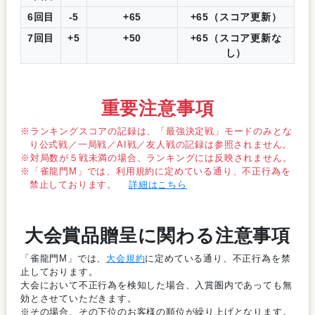
6回目
-5
+65
+65（スコア更新）
7回目
+5
+50
+65（スコア更新な
し）
重要注意事項
ランキングスコアの記録は、「最強決定戦」モードのみとな
り公式戦／一局戦／AI戦／友人戦の記録は参照されません。
対局数が５戦未満の場合、ランキングには反映されません。
「雀龍門M」では、利用規約に定めている通り、不正行為を
禁止しております。
詳細はこちら
大会賞品贈呈に関わる注意事項
「雀龍門M」では、
大会規約
に定めている通り、不正行為を禁
止しております。
大会において不正行為を検知した場合、入賞圏内であっても無
効とさせていただきます。
※その場合、その下位のお客様の順位が繰り上げとなります。