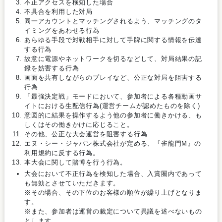
不正アクセスを検知した場合
不具合を利用した対局
同一アカウントとマッチングされるよう、マッチングのタ
イミングをあわせる行為
あらゆる手段で対戦相手に対して手牌に関する情報を伝達
する行為
故意に電源やネットワークを切るなどして、対局結果の記
録を妨害する行為
画面を共有しながらのプレイなど、公正な対局を阻害する
行為
「最強決定戦」モードにおいて、参加者による各種動画サ
イトにおける生配信行為(運営チームが認めたものを除く)
意図的に結果を操作するよう他の参加者に働きかける、も
しくはその働きかけに応じること。
その他、公正な大会運営を阻害する行為
エヌ・シー・ジャパン株式会社が定める、『雀龍門M』の
利用規約に反する行為。
本大会に関して賭博を行う行為。
大会において不正行為を検知した場合、入賞圏内であって
も無効とさせていただきます。
※その場合、その下位のお客様の順位が繰り上げとなりま
す。
※また、参加者は運営の裁定について異議を述べないもの
とします。