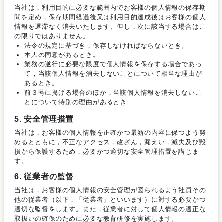
当社は，利用目的に必要な範囲内でお客様の個人情報の保存期
間を定め，保存期間経過後又は利用目的達成後はお客様の個人
情報を遅滞なく消去いたします。但し，次に該当する場合はこ
の限りではありません。
法令の規定に基づき，保存しなければならないとき。
本人の同意があるとき。
業務の遂行に必要な限度で個人情報を保存する場合であっ
て，当該個人情報を消去しないことについて相当な理由が
あるとき。
前３号に掲げる場合のほか，当該個人情報を消去しないこ
とについて特別の理由があるとき
5. 安全管理措置
当社は，お客様の個人情報を正確かつ最新の内容に保つよう努
めるとともに，不正なアクセス，改ざん，漏えい，滅失及び毀
損から保護するため，必要かつ適切な安全管理措置を講じま
す。
6. 従業者の監督
当社は，お客様の個人情報の安全管理が図られるよう社員その
他の従業者（以下，「従業者」といいます）に対する必要かつ
適切な監督をします。また，従業者に対して個人情報の適正な
取扱いの確保のために必要な教育研修を実施します。