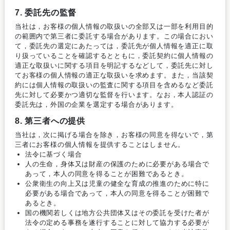
7. 委託先の監督
当社は，お客様の個人情報の取扱いの全部又は一部を利用目的
の範囲内で第三者に委託する場合があります。この場合におい
て，委託先の選定にあたっては，委託先が個人情報を適正に取
り扱っていることを確認するとともに，委託契約に個人情報の
適正な取扱いに関する項目を明記するなどして，委託先に対し
てお客様の個人情報の適正な取扱いを求めます。また，当該契
約には個人情報の取扱いの監査に関する項目を含めるなど委託
先に対して必要かつ適切な監督を行います。なお，本人認証の
委託先は，外国の企業を選定する場合があります。
8. 第三者への提供
当社は，次に掲げる場合を除き，お客様の同意を得ないで，第
三者にお客様の個人情報を提供することはしません。
法令に基づく場合
人の生命，身体又は財産の保護のために必要がある場合で
あって，本人の同意を得ることが困難であるとき。
公衆衛生の向上又は児童の健全な育成の推進のために特に
必要がある場合であって，本人の同意を得ることが困難で
あるとき。
国の機関若しくは地方公共団体又はその委託を受けた者が
法令の定める事務を遂行することに対して協力する必要が