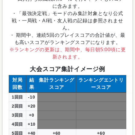
に含みます。
・「最強決定戦」モードのみ集計対象となり公式
戦・一局戦・AI戦・友人戦の記録は参照されませ
ん。
・ 期間中、連続5回のプレイスコアの合計値が、最
も高いスコアがランキングスコアになります。
※ランキングの更新は、期間中、毎日朝5:00頃に更
新されます。
大会スコア集計イメージ例
対局
結
集計ランキング
ランキングエントリ
回数
果
スコア
ースコア
1回目
-10
2回目
+20
3回目
+0
4回目
+10
5回目
+40
+60
+60