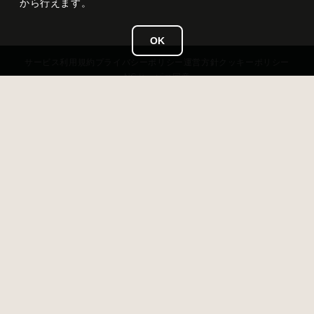
から行えます。
OK
サービス
利用規約
プライバシー
ポリシー
運営方針
クッキーポリシー
NCサービス
同意
タイトル
雀龍門 M
ジャンル
超美麗本格3D麻雀
価格
基本無料（アイテム課金あり）
対応OS
iOS 13以降 / Android 7.0以降 / Windows11
開発 / 運営
NC Japan K.K.
リリース日
2020年8月19日
© NC Japan K.K. All Rights Reserved.