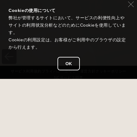
Cookieの使用について
弊社が管理するサイトにおいて、サービスの利便性向上や
サイトの利用状況分析などのためにCookieを使用していま
す。
Cookieの利用設定は、お客様がご利用中のブラウザの設定
から行えます。
OK
サービス
利用規約
プライバシー
ポリシー
運営方針
クッキーポリシー
NCサービス
同意
タイトル
雀龍門 M
ジャンル
超美麗本格3D麻雀
価格
基本無料（アイテム課金あり）
対応OS
iOS 13以降 / Android 7.0以降 / Windows11