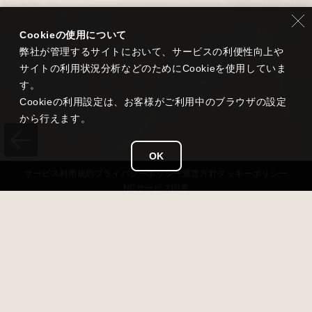
Cookieの使用について
弊社が管理するサイトにおいて、サービスの利便性向上や
サイトの利用状況分析などのためにCookieを使用していま
す。
Cookieの利用設定は、お客様がご利用中のブラウザの設定
から行えます。
OK
サービス
利用規約
プライバシー
ポリシー
運営方針
クッキーポリシー
NCサービス
同意
タイトル
雀龍門 M
ジャンル
超美麗本格3D麻雀
価格
基本無料（アイテム課金あり）
対応OS
iOS 13以降 / Android 7.0以降 / Windows11