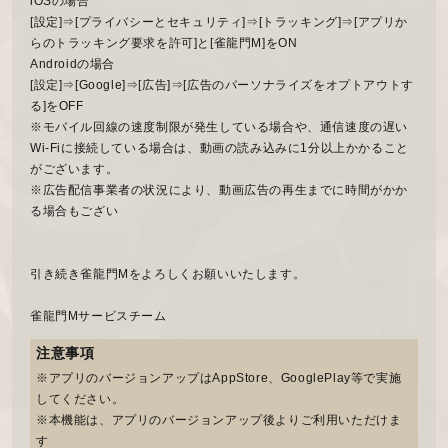
iOSの場合
[設定]⇒[プライバシーとセキュリティ]⇒[トラッキング]⇒[アプリか
らのトラッキング要求を許可]と[雀龍門M]をON
Androidの場合
[設定]⇒[Google]⇒[広告]⇒[広告のパーソナライズをオプトアウトす
る]をOFF
※モバイル回線の速度制限が発生している場合や、通信速度の遅い
Wi-Fiに接続している場合は、動画の読み込みに1分以上かかること
がございます。
※広告配信事業者の状況により、動画広告の再生までに時間がかか
る場合もござい
引き続き雀龍門Mをよろしくお願いいたします。
雀龍門Mサービスチーム
注意事項
※アプリのバージョンアップはAppStore、GooglePlay等で実施
してください。
※本機能は、アプリのバージョンアップ後よりご利用いただけま
す