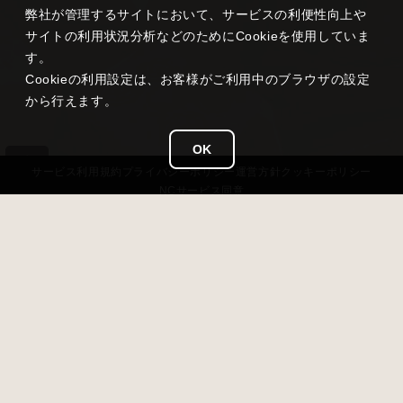
弊社が管理するサイトにおいて、サービスの利便性向上や
サイトの利用状況分析などのためにCookieを使用していま
す。
Cookieの利用設定は、お客様がご利用中のブラウザの設定
から行えます。
OK
サービス
利用規約
プライバシー
ポリシー
運営方針
クッキーポリシー
NCサービス
同意
タイトル
雀龍門 M
ジャンル
超美麗本格3D麻雀
価格
基本無料（アイテム課金あり）
対応OS
iOS 13以降 / Android 7.0以降 / Windows11
開発 / 運営
NC Japan K.K.
リリース日
2020年8月19日