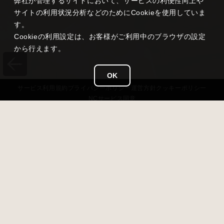
弊社が管理するサイトにおいて、サービスの利便性向上や
サイトの利用状況分析などのためにCookieを使用していま
す。
Cookieの利用設定は、お客様がご利用中のブラウザの設定
から行えます。
OK
サービス
利用規約
プライバシー
ポリシー
運営方針
クッキーポリシー
NCサービス
同意
タイトル
雀龍門 M
ジャンル
超美麗本格3D麻雀
価格
基本無料（アイテム課金あり）
対応OS
iOS 13以降 / Android 7.0以降 / Windows11
開発 / 運営
NC Japan K.K.
リリース日
2020年8月19日