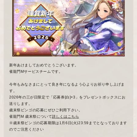
新年あけましておめでとうございます。
雀龍門Mサービスチームです。
今年もみなさまにとって良き年になるよう心よりお祈り申し上げま
す。
2026年の三が日限定で「応募券[白]×3」をプレゼントボックスにお
送りします。
歳末祭ビンゴの応募にぜひご利用下さい。
雀龍門M 歳末祭について
詳しくはこちら
※歳末祭ビンゴの応募期限は1月6日(火)23:59までとなっております
のでご注意ください