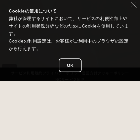
Cookieの使用について
弊社が管理するサイトにおいて、サービスの利便性向上や
サイトの利用状況分析などのためにCookieを使用していま
す。
Cookieの利用設定は、お客様がご利用中のブラウザの設定
から行えます。
OK
サービス
利用規約
プライバシー
ポリシー
運営方針
クッキーポリシー
NCサービス
同意
タイトル
雀龍門 M
ジャンル
超美麗本格3D麻雀
価格
基本無料（アイテム課金あり）
対応OS
iOS 13以降 / Android 7.0以降 / Windows11