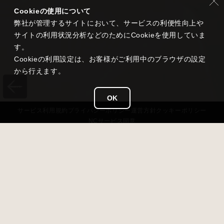
Cookieの使用について
弊社が管理するサイトにおいて、サービスの利便性向上や
サイトの利用状況分析などのためにCookieを使用していま
す。
Cookieの利用設定は、お客様がご利用中のブラウザの設定
から行えます。
OK
サービス
利用規約
プライバシー
ポリシー
運営方針
クッキーポリシー
NCサービス
同意
タイトル
雀龍門 M
ジャンル
超美麗本格3D麻雀
価格
基本無料（アイテム課金あり）
対応OS
iOS 13以降 / Android 7.0以降 / Windows11
開発 / 運営
NC Japan K.K.