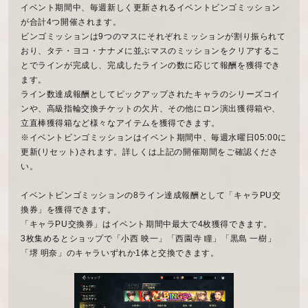
イベント期間中、毎週新しく更新されるイベントビンゴミッション
が合計4つ開催されます。
ビンゴミッションは9つのマスにそれぞれミッションが割り振られて
おり、タテ・ヨコ・ナナメに並ぶマスのミッションをクリアするこ
とでラインが完成し、完成したラインの数に応じて報酬を獲得でき
ます。
ライン数達成報酬としてピックアップされたキャラのシリーズコイ
ンや、高級指輪交換チケットの欠片、その他にロン演出獲得箱や、
立直棒獲得箱など様々なアイテムを獲得できます。
※イベントビンゴミッションはイベント期間中、毎週水曜日05:00に
更新(リセット)されます。詳しくは上記の開催期間をご確認くださ
い。
イベントビンゴミッションの8ライン達成報酬として「キャラPU交
換券」を獲得できます。
「キャラPU交換券」はイベント期間中最大で4枚獲得できます。
3枚集めるとショップで「小西 映一」「西園寺 瞳」「黒島 一樹」
「堺 明奈」のキャラいずれか1体と交換できます。