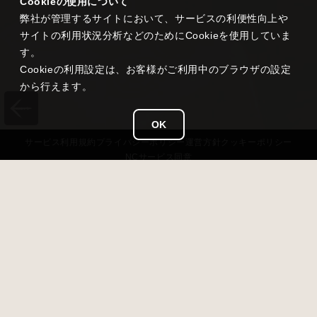
Cookieの使用について
弊社が管理するサイトにおいて、サービスの利便性向上や
サイトの利用状況分析などのためにCookieを使用していま
す。
Cookieの利用設定は、お客様がご利用中のブラウザの設定
から行えます。
OK
サービス
利用規約
プライバシー
ポリシー
運営方針
クッキーポリシー
NCサービス
同意
タイトル
雀龍門 M
ジャンル
超美麗本格3D麻雀
価格
基本無料（アイテム課金あり）
対応OS
iOS 13以降 / Android 7.0以降 / Windows11
開発 / 運営
NC Japan K.K.