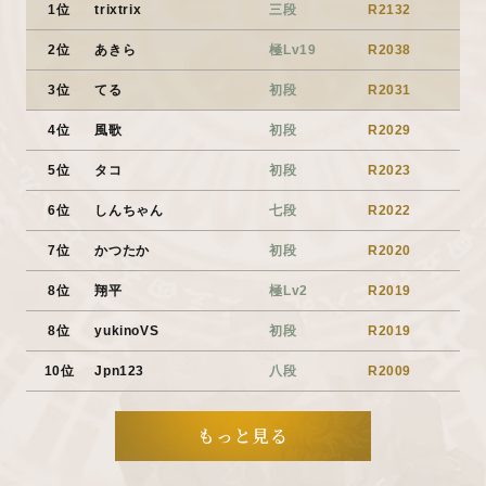
1位
trixtrix
三段
R2132
2位
あきら
極Lv19
R2038
3位
てる
初段
R2031
4位
風歌
初段
R2029
5位
タコ
初段
R2023
6位
しんちゃん
七段
R2022
7位
かつたか
初段
R2020
8位
翔平
極Lv2
R2019
8位
yukinoVS
初段
R2019
10位
Jpn123
八段
R2009
もっと見る