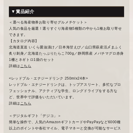
▼賞品紹介
＜選べる海産物券お取り寄せグルメチケット＞
人気の食品を厳選！選りすぐり海産物5種類の中から1種お取り寄せ
できます。
【カタログ内容】
北海道直送 いくら醤油漬け／日本海甘えび／山口県萩産活〆まふく
炙り刺身／北海道たっぷりたらこ700g／静岡県産 メバチマグロ赤身
1柵とネギトロ1袋のセット
詳細は
こちら
<レッドブル・エナジードリンク 250mlx24本>
レッドブル・エナジードリンクは、トップアスリート、多忙なプロ
フェッショナル、アクティブな学生、ロングドライブをする方な
ど、世界中で評価をいただいています。
詳細は
こちら
＜デジタルギフト「デジコ」＞
簡単な操作で、人気のAmazonギフトカードやPayPayなど6000種
以上のポイントや各社マイル、電子マネーと交換が可能なサービス