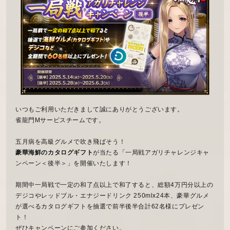
いつもご利用いただきまして誠にありがとうございます。
雀龍門Mサービスチームです。
五月病を高級グルメで吹き飛ばそう！
豪華海鮮のカタログギフト
が当たる「一局戦アガリチャレンジキャ
ンペーン＜後半＞」を開催いたします！
期間中一局戦で一定の和了点以上で和了すると、総額4万円分以上の
デジコやレッドブル・エナジードリンク 250mlx24本、豪華グルメ
が選べるカタログギフトを抽選で前半後半合計62名様にプレゼン
ト！
ぜひキャンペーンにご参加ください。