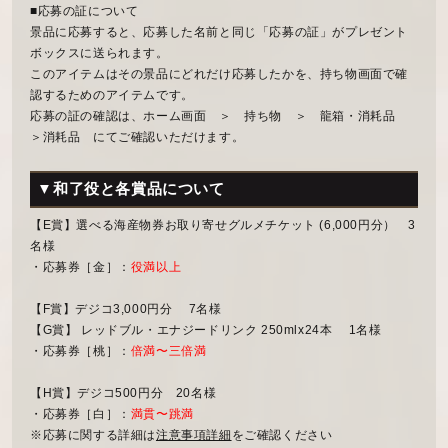
■応募の証について
景品に応募すると、応募した名前と同じ「応募の証」がプレゼント
ボックスに送られます。
このアイテムはその景品にどれだけ応募したかを、持ち物画面で確
認するためのアイテムです。
応募の証の確認は、ホーム画面 ＞ 持ち物 ＞ 龍箱・消耗品
＞消耗品 にてご確認いただけます。
▼和了役と各賞品について
【E賞】選べる海産物券お取り寄せグルメチケット (6,000円分） 3
名様
・応募券［金］：
役満以上
【F賞】デジコ3,000円分 7名様
【G賞】 レッドブル・エナジードリンク 250mlx24本 1名様
・応募券［桃］：
倍満〜三倍満
【H賞】デジコ500円分 20名様
・応募券［白］：
満貫〜跳満
※応募に関する詳細は
注意事項詳細
をご確認ください