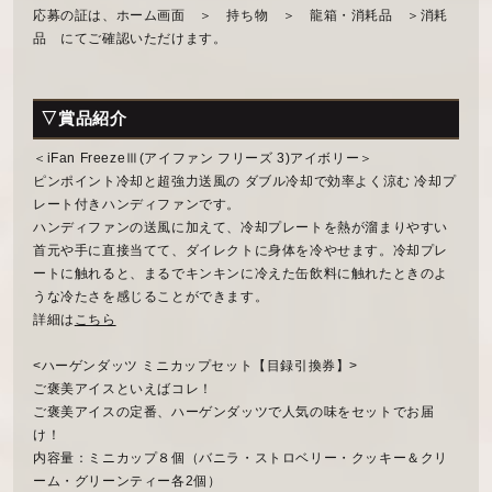
応募の証は、ホーム画面 ＞ 持ち物 ＞ 龍箱・消耗品 ＞消耗
品 にてご確認いただけます。
▽賞品紹介
＜iFan FreezeⅢ(アイファン フリーズ 3)アイボリー＞
ピンポイント冷却と超強力送風の ダブル冷却で効率よく涼む 冷却プ
レート付きハンディファンです。
ハンディファンの送風に加えて、冷却プレートを熱が溜まりやすい
首元や手に直接当てて、ダイレクトに身体を冷やせます。冷却プレ
ートに触れると、まるでキンキンに冷えた缶飲料に触れたときのよ
うな冷たさを感じることができます。
詳細は
こちら
<ハーゲンダッツ ミニカップセット【目録引換券】>
ご褒美アイスといえばコレ！
ご褒美アイスの定番、ハーゲンダッツで人気の味をセットでお届
け！
内容量：ミニカップ８個（バニラ・ストロベリー・クッキー＆クリ
ーム・グリーンティー各2個）