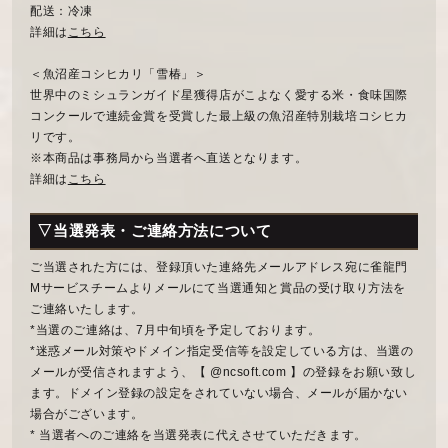
配送：冷凍
詳細は
こちら
＜魚沼産コシヒカリ「雪椿」＞
世界中のミシュランガイド星獲得店がこよなく愛する米・食味国際
コンクールで連続金賞を受賞した最上級の魚沼産特別栽培コシヒカ
リです。
※本商品は事務局から当選者へ直送となります。
詳細は
こちら
▽当選発表・ご連絡方法について
ご当選された方には、登録頂いた連絡先メールアドレス宛に雀龍門
Mサービスチームよりメールにて当選通知と賞品の受け取り方法を
ご連絡いたします。
*当選のご連絡は、7月中旬頃を予定しております。
*迷惑メール対策やドメイン指定受信等を設定している方は、当選の
メールが受信されますよう、【 @ncsoft.com 】の登録をお願い致し
ます。ドメイン登録の設定をされていない場合、メールが届かない
場合がございます。
* 当選者へのご連絡を当選発表に代えさせていただきます。