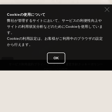
Cookieの使用について
弊社が管理するサイトにおいて、サービスの利便性向上や
サイトの利用状況分析などのためにCookieを使用していま
す。
Cookieの利用設定は、お客様がご利用中のブラウザの設定
から行えます。
OK
サービス
利用規約
プライバシー
ポリシー
運営方針
クッキーポリシー
NCサービス
同意
タイトル
雀龍門 M
ジャンル
超美麗本格3D麻雀
価格
基本無料（アイテム課金あり）
対応OS
iOS 13以降 / Android 7.0以降 / Windows11