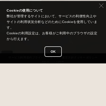
Cookieの使用について
弊社が管理するサイトにおいて、サービスの利便性向上や
サイトの利用状況分析などのためにCookieを使用していま
す。
Cookieの利用設定は、お客様がご利用中のブラウザの設定
から行えます。
OK
サービス
利用規約
プライバシー
ポリシー
運営方針
クッキーポリシー
NCサービス
同意
タイトル
雀龍門 M
ジャンル
超美麗本格3D麻雀
価格
基本無料（アイテム課金あり）
対応OS
iOS 13以降 / Android 7.0以降 / Windows11