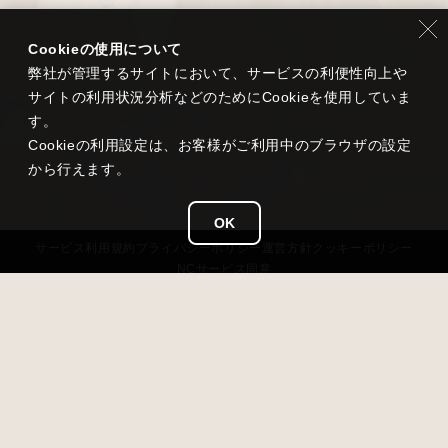
Cookieの使用について
弊社が管理するサイトにおいて、サービスの利便性向上や
サイトの利用状況分析などのためにCookieを使用していま
す。
Cookieの利用設定は、お客様がご利用中のブラウザの設定
から行えます。
OK
サービス
利用規約
プライバシー
ポリシー
運営方針
クッキーポリシー
NCサービス
同意
タイトル
雀龍門 M
ジャンル
超美麗本格3D麻雀
価格
基本無料（アイテム課金あり）
対応OS
iOS 13以降 / Android 7.0以降 / Windows11