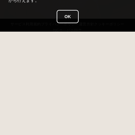
から行えます。
OK
サービス
利用規約
プライバシー
ポリシー
運営方針
クッキーポリシー
NCサービス
同意
タイトル
雀龍門 M
ジャンル
超美麗本格3D麻雀
価格
基本無料（アイテム課金あり）
対応OS
iOS 13以降 / Android 7.0以降 / Windows11
開発 / 運営
NC Japan K.K.
リリース日
2020年8月19日
© NC Japan K.K. All Rights Reserved.